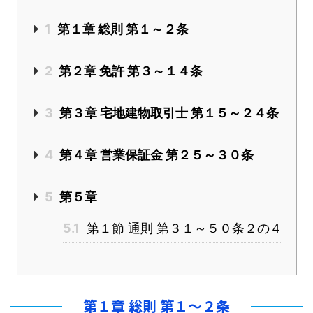
1
第１章 総則 第１～２条
2
第２章 免許 第３～１４条
3
第３章 宅地建物取引士 第１５～２４条
4
第４章 営業保証金 第２５～３０条
5
第５章
5.1
第１節 通則 第３１～５０条２の４
第１章 総則 第１～２条