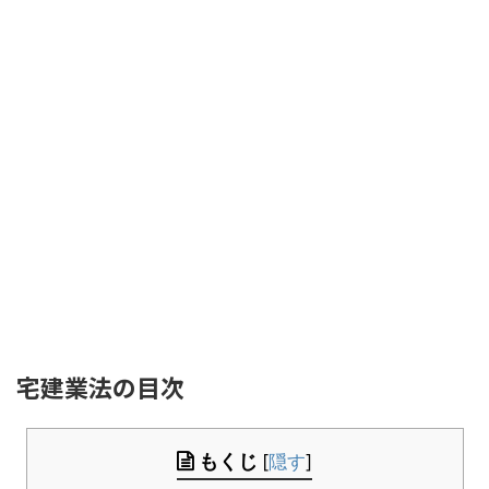
宅建業法の目次
もくじ
[
隠す
]