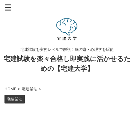
宅建試験を実務レベルで解説！脳の癖・心理学を駆使
宅建試験を楽々合格し即実践に活かせるた
めの【宅建大学】
HOME
>
宅建業法
>
宅建業法