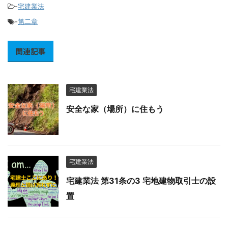
-
宅建業法
-
第二章
関連記事
宅建業法
安全な家（場所）に住もう
宅建業法
宅建業法 第31条の3 宅地建物取引士の設
置