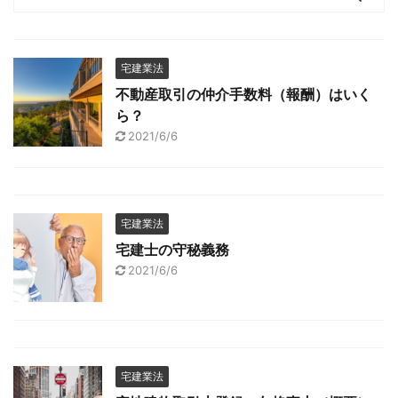
宅建業法
不動産取引の仲介手数料（報酬）はいく
ら？
2021/6/6
宅建業法
宅建士の守秘義務
2021/6/6
宅建業法