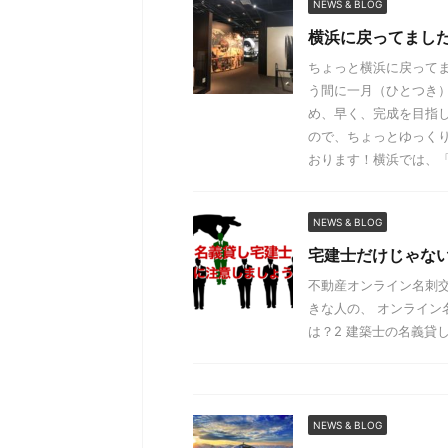
NEWS & BLOG
横浜に戻ってまし
ちょっと横浜に戻って
う間に一月（ひとつき
め、早く、完成を目指し
ので、ちょっとゆっく
おります！横浜では、
NEWS & BLOG
宅建士だけじゃな
不動産オンライン名刺交
きな人の、 オンライン名
は？2 建築士の名義貸しも
NEWS & BLOG