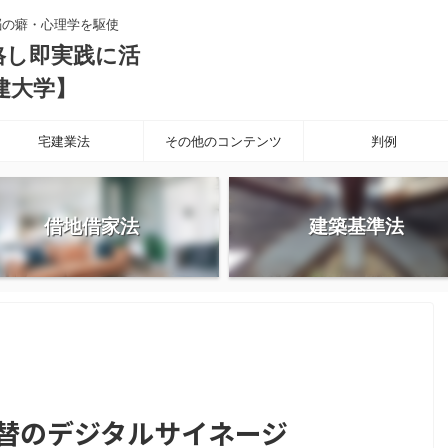
脳の癖・心理学を駆使
格し即実践に活
建大学】
宅建業法
その他のコンテンツ
判例
借地借家法
建築基準法
切替のデジタルサイネージ