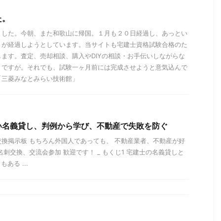
た。
ました。今朝、また和歌山に帰国。１月も２０日経過し、あっとい
）が経過しようとしています。当サイトも宅建士資格試験合格のた
ます。査定、売却相談、購入やDIYの相談・お手伝いしながらな
りですが。それでも、試験一ヶ月前には完成させようと意気込んで
「三菱みなとみらい技術館」
い名義貸し、判例から学び、不動産で失敗を防ぐ
換掲示板 もちろん外国人であっても、 不動産業者、不動産が好
刺交換、交流会参加 歓迎です！ _ もくじ1 宅建士の名義貸しと
ある ...