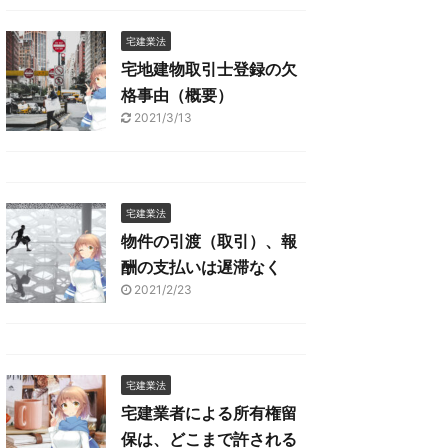
宅建業法
宅地建物取引士登録の欠
格事由（概要）
2021/3/13
宅建業法
物件の引渡（取引）、報
酬の支払いは遅滞なく
2021/2/23
宅建業法
宅建業者による所有権留
保は、どこまで許される