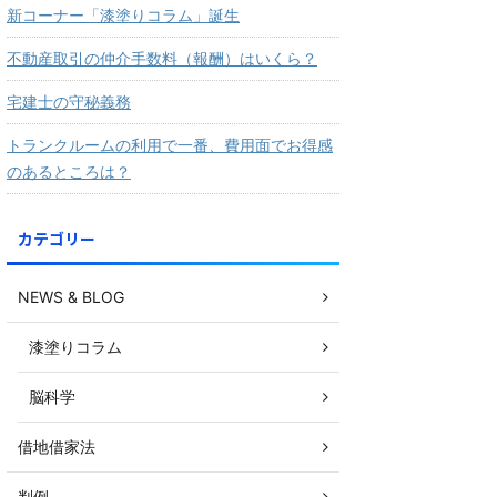
新コーナー「漆塗りコラム」誕生
不動産取引の仲介手数料（報酬）はいくら？
宅建士の守秘義務
トランクルームの利用で一番、費用面でお得感
のあるところは？
カテゴリー
NEWS & BLOG
漆塗りコラム
脳科学
借地借家法
判例