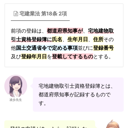
宅建業法 第18条 2項
前項の登録は、
都道府県知事が
、
宅地建物取
引士資格登録簿に
氏名
、
生年月日
、
住所
その
他
国土交通省令で定める事項
並びに
登録番号
及び
登録年月日
を
登載してするもの
とする。
宅地建物取引士資格登録簿とは、
都道府県知事が記録するもので
凌歩先生
す。