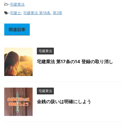
-
宅建業法
-
宅建士
,
宅建業法 第18条
,
第3章
関連記事
宅建業法
宅建業法 第17条の14 登録の取り消し
宅建業法
金銭の扱いは明確にしよう