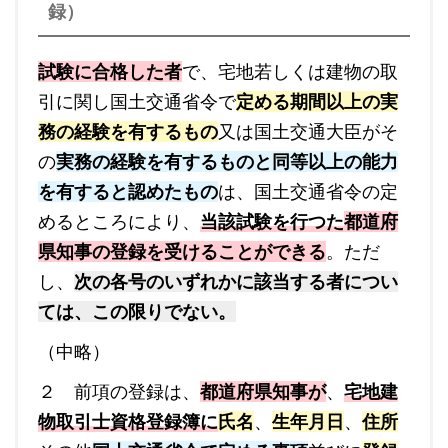
録）
試験に合格した者
で、宅地若しくは建物の取
引に関し国土交通省令で
定める期間以上の実
務の経験を有するもの
又は国土交通大臣がそ
の
実務の経験を有するものと同等以上の能力
を有すると認めたもの
は、国土交通省令の定
めるところにより、
当該試験を行つた
都道府
県知事の登録を受けることができる
。ただ
し、
次の各号のいずれかに該当する者につい
ては、この限りでない。
（中略）
２ 前項の登録は、
都道府県知事が
、
宅地建
物取引士資格登録簿に
氏名
、
生年月日
、
住所