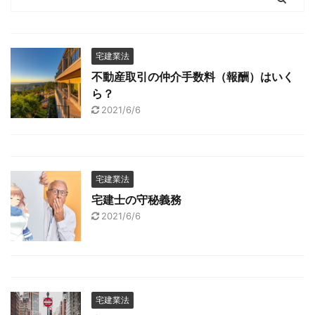
宅建業法
不動産取引の仲介手数料（報酬）はいく
ら？
2021/6/6
宅建業法
宅建士の守秘義務
2021/6/6
宅建業法