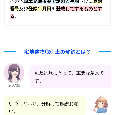
その他
国土交通省令で定める事項
並びに
登録
番号
及び
登録年月日
を
登載してするものとす
る
。
宅地建物取引士の登録とは？
宅建試験にとって、重要な条文で
す。
凌歩先生
いつもどおり、分解して解説お願
い。