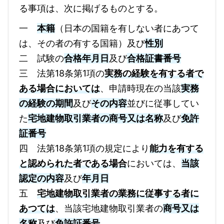
る事項は、次に掲げるものとする。
一
本籍
（日本の国籍を有しない者にあつて
は、その者の有する国籍）及び
性別
二 試験の
合格年月日
及び
合格証書番号
三 法第18条第1項の
実務の経験を有する者で
ある場合においては
、申請時現在の当該
実務
の経験の期間
及び
その内容
並びに従事してい
た
宅地建物取引業者の商号又は名称
及び
免許
証番号
四 法第18条第1項の規定により
能力を有する
と認められた者である場合
においては、
当該
認定の内容
及び
年月日
五
宅地建物取引業者の業務に従事する者に
あつては
、当該宅地建物取引業者の
商号又は
名称
及び
免許証番号