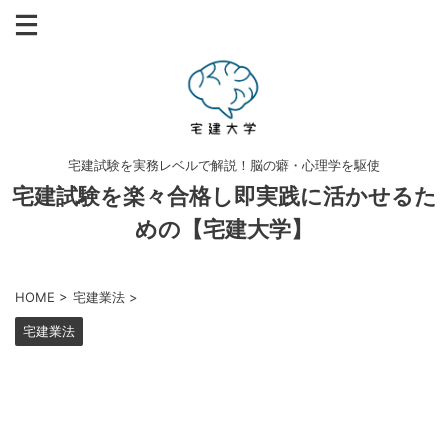
宅建試験を実務レベルで解説！脳の癖・心理学を駆使
宅建試験を楽々合格し即実践に活かせるた
めの【宅建大学】
HOME
>
宅建業法
>
宅建業法