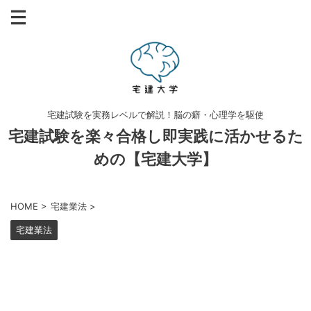
宅建試験を実務レベルで解説！脳の癖・心理学を駆使
宅建試験を楽々合格し即実践に活かせるた
めの【宅建大学】
HOME
>
宅建業法
>
宅建業法