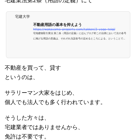
宅建業法第2条（用語の定義）にて
宅建大学
不動産用語の基本を抑えよう
https://wakayama-property.com/takken/2-yogo-teigi/
宅地建物取引業法 第二条（用語の定義）にほんブログ村この法律において次の各号
に掲げる用語の意義は、それぞれ当該各号の定めるところによる。ということで、
それぞれ条文と合わせて、用語の説明をしていきます。_宅地とは？一 宅地 建物
の敷地に供せられる土地をいい、都市計画法（昭和四十三年法律第百号）第八条第
一項第一号の用途地域内のその他の土地で、道路、公園、河川その他政令で定める
公共の用に供する施設の用に供せられているもの以外のものを含むものとする。宅
地建物取引業というからには、まずは、「宅地」とは？...
不動産を買って、貸す
というのは、
サラリーマン大家をはじめ、
個人でも法人でも多く行われています。
そうした方々は、
宅建業者ではありませんから、
免許は不要です。