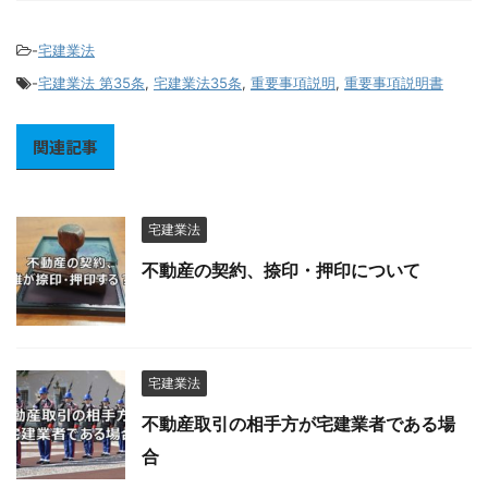
-
宅建業法
-
宅建業法 第35条
,
宅建業法35条
,
重要事項説明
,
重要事項説明書
関連記事
宅建業法
不動産の契約、捺印・押印について
宅建業法
不動産取引の相手方が宅建業者である場
合