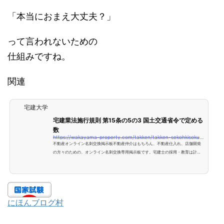
「本当におまえ大丈夫？」
って言われないための
仕組みですね。
関連
宅建大学
宅建業法施行規則 第15条の5の3 国土交通省令で定める
数
https://wakayama-property.com/takken/takken-sekohkisoku/15-5-3/
不動産オンライン名刺交換掲示板不動産仲介はもちろん、不動産仕入れ、店舗開発
の方々のための、オンライン名刺交換専用掲示板です。宅建士の採用・教育は計画
的に法第三十一条の三第一項の国土交通省令で定める数は、事務所にあつては当該
事務所において宅地建物取引業者の業務に従事する者の数に対する同項に規定する
宅地建物取引士（同条第二項の規定によりその者とみなされる者を含む。）の数の
割合が五分の一以上となる数、前条に規定する場所にあつては一以上とする。宅建
士の資格試験の難易度は、国家試験としては簡単な方。だ...
にほんブログ村